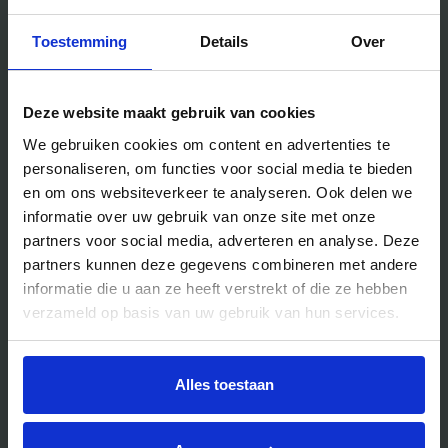
Facilitair
Workshops
Toestemming
Details
Over
Locaties
Deze website maakt gebruik van cookies
Handig voor jou
We gebruiken cookies om content en advertenties te
personaliseren, om functies voor social media te bieden
Blog
en om ons websiteverkeer te analyseren. Ook delen we
informatie over uw gebruik van onze site met onze
Veelgestelde vragen
partners voor social media, adverteren en analyse. Deze
Bedrijfsuitjes
partners kunnen deze gegevens combineren met andere
Bedrijfsuitje outdoor
informatie die u aan ze heeft verstrekt of die ze hebben
verzameld op basis van uw gebruik van hun services.
Bedrijfsuitje indoor
Bedrijfsuitje actief
Bedrijfsuitje Brabant
Alles toestaan
Bedrijfsuitje Eindhoven