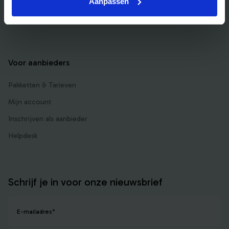
Bedrijfsuitje Limburg
Aanpassen
Bedrijfsuitje uniek
Voor aanbieders
Pakketten & Tarieven
Mijn account
Inschrijven als aanbieder
Helpdesk
Schrijf je in voor onze nieuwsbrief
E-mailadres
*