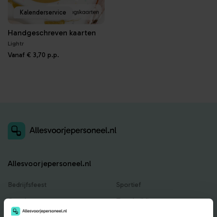
Kalenderservice
Handgeschreven kaarten
Lightr
Vanaf
€ 3,70
p.p.
Allesvoorjepersoneel.nl
Bedrijfsfeest
Sportief
Catering
Teambuilding
Entertainment
Traktaties & Geschenken