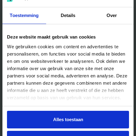
Entertainment
Traktaties & Geschenken
Facilitair
Workshops
Toestemming
Details
Over
Locaties
Deze website maakt gebruik van cookies
We gebruiken cookies om content en advertenties te
Handig voor jou
personaliseren, om functies voor social media te bieden
en om ons websiteverkeer te analyseren. Ook delen we
Blog
informatie over uw gebruik van onze site met onze
Veelgestelde vragen
partners voor social media, adverteren en analyse. Deze
Bedrijfsuitjes
partners kunnen deze gegevens combineren met andere
informatie die u aan ze heeft verstrekt of die ze hebben
Bedrijfsuitje outdoor
verzameld op basis van uw gebruik van hun services.
Bedrijfsuitje indoor
Bedrijfsuitje actief
Alles toestaan
Bedrijfsuitje Brabant
Bedrijfsuitje Eindhoven