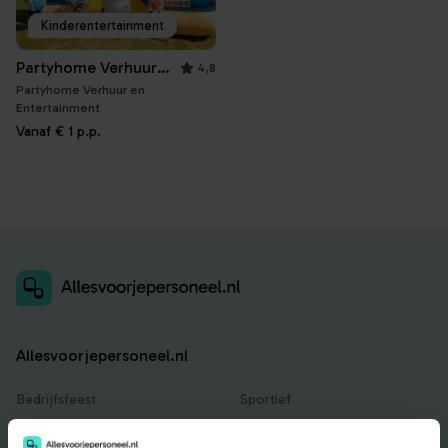
Kinderentertainment
Partyhome Verhuur en Entertainment
4,8
Partyhome Verhuur en
Entertainment
Vanaf
€ 1
p.p.
Allesvoorjepersoneel.nl
Bedrijfsfeest
Sportief
Catering
Teambuilding