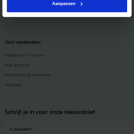
Aanpassen
Bedrijfsuitje Limburg
Bedrijfsuitje uniek
Voor aanbieders
Pakketten & Tarieven
Mijn account
Inschrijven als aanbieder
Helpdesk
Schrijf je in voor onze nieuwsbrief
E-mailadres
*