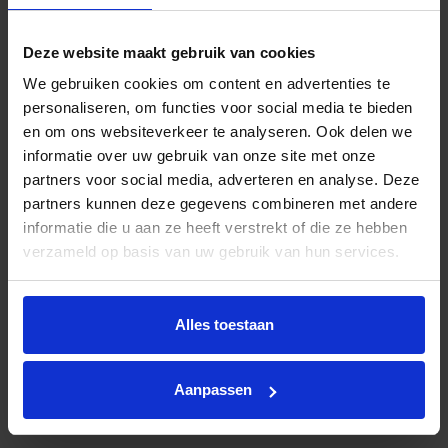
hierbij aan een bezoek aan een beurs, een zakelijke
bedrijfsfeest of relatiegeschenken. Deze kosten zijn
Deze website maakt gebruik van cookies
(gedeeltelijk) aftrekbaar. De Belastingdienst hanteert
We gebruiken cookies om content en advertenties te
een drempel voor representatiekosten. Het bedrag
personaliseren, om functies voor social media te bieden
dat boven deze drempel uitkomt, mag je aftrekken.
en om ons websiteverkeer te analyseren. Ook delen we
Kom je niet aan deze drempel? Dan is er een
informatie over uw gebruik van onze site met onze
alternatieve methode waarbij je 80% van de kosten
partners voor social media, adverteren en analyse. Deze
mag aftrekken.
partners kunnen deze gegevens combineren met andere
informatie die u aan ze heeft verstrekt of die ze hebben
Met de veranderingen in 2025 wordt het nóg
verzameld op basis van uw gebruik van hun services.
aantrekkelijk om je werknemers in het zonnetje te
zetten. Van fitnessabonnementen tot kerstpakketten
en van bedrijfsuitjes tot vers fruit op je werk. De
Alles toestaan
mogelijkheden zijn eindeloos. Wil je alle details weten
van bovenstaande regelingen? Neem dan contact op
met een financieel adviseur of raadpleeg de
Aanpassen
Belastingdienst voor alle actuele informatie.