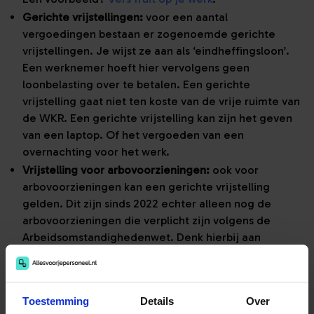
Gerichte vrijstellingen:
voor een aantal
vergoedingen bestaan er zogenoemde gerichte
vrijstellingen. Je wijst ze aan als ‘eindheffingsloon’.
Een werknemer hoeft hier vervolgens geen
loonbelasting over te betalen. Een gerichte
vrijstelling gaat niet ten koste van de vrije ruimte van
de WKR. Een gerichte vrijstelling kan zijn het geven
van een laptop. Of het vergoeden van een
overnachting voor het werk.
Vrijstelling voor arbovoorzieningen:
ook voor
arbovoorzieningen kan een gerichte vrijstelling
gelden. Dit zijn sinds 2022 echter alleen nog de
arbovoorzieningen die verplicht zijn volgens de
Arbeidsomstandighedenwet. Denk hierbij aan
veiligheidskleding of een ergonomisch verantwoorde
bureaustoel.
Representatiekosten
: dit zijn kosten die een bedrijf
Toestemming
Details
Over
maakt om de organisatie ‘te presenteren’. Denk