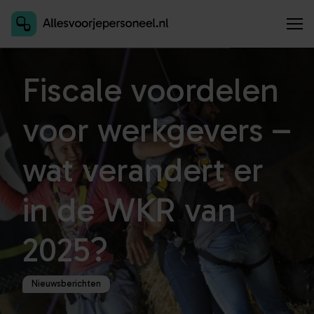
Inschrijven als aanbieder
Fiscale voordelen
voor werkgevers –
wat verandert er
in de WKR van
2025?
Nieuwsberichten