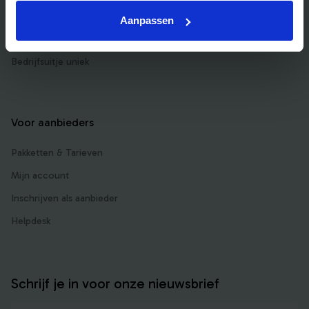
Bedrijfsuitje Eindhoven
Aanpassen
Bedrijfsuitje Limburg
Bedrijfsuitje uniek
Voor aanbieders
Pakketten & Tarieven
Mijn account
Inschrijven als aanbieder
Helpdesk
Schrijf je in voor onze nieuwsbrief