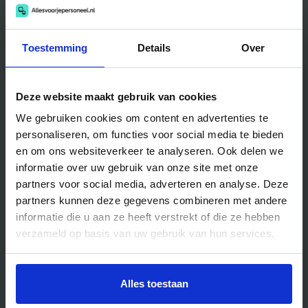
Catering
Teambuilding
Entertainment
Traktaties & Geschenken
Toestemming
Details
Over
Facilitair
Workshops
Locaties
Deze website maakt gebruik van cookies
We gebruiken cookies om content en advertenties te
Handig voor jou
personaliseren, om functies voor social media te bieden
en om ons websiteverkeer te analyseren. Ook delen we
Blog
informatie over uw gebruik van onze site met onze
partners voor social media, adverteren en analyse. Deze
Veelgestelde vragen
partners kunnen deze gegevens combineren met andere
Bedrijfsuitjes
informatie die u aan ze heeft verstrekt of die ze hebben
Bedrijfsuitje outdoor
verzameld op basis van uw gebruik van hun services.
Bedrijfsuitje indoor
Bedrijfsuitje actief
Alles toestaan
Bedrijfsuitje Brabant