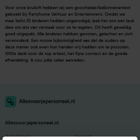
Voor onze bruiloft hebben wij een goochelaar/ballonnenartiest
geboekt bij Partyhome Verhuur en Entertainment. Omdat we
maar liefst 25 kinderen hadden uitgenodigd, leek het ons een leuk
idee om iets van vermaak voor ze te regelen. Dit heeft geweldig
goed uitgepakt. Alle kinderen hebben genoten, gelachen en zich
verwonderd. Een mooie bijkomstigheid was dat de ouders op
deze manier ook even hun handen vrij hadden om te proosten.
1000x dank voor de top artiest, het fijne contact en de goede
afhandeling. Ik zou jullie zeker aanraden.
Allesvoorjepersoneel.nl
Bedrijfsfeest
Sportief