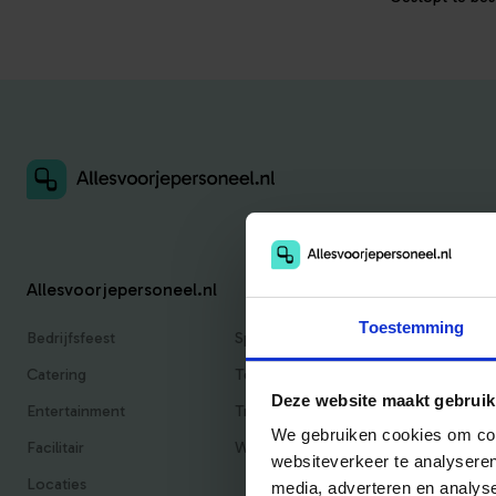
Allesvoorjepersoneel.nl
Toestemming
Bedrijfsfeest
Sportief
Catering
Teambuilding
Deze website maakt gebruik
Entertainment
Traktaties & Geschenken
We gebruiken cookies om cont
Facilitair
Workshops
websiteverkeer te analyseren
Locaties
media, adverteren en analys