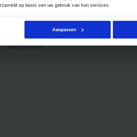
erzameld op basis van uw gebruik van hun services.
Bedrijfsuitje actief
Bedrijfsuitje Brabant
Bedrijfsuitje Eindhoven
Aanpassen
Bedrijfsuitje Limburg
Bedrijfsuitje uniek