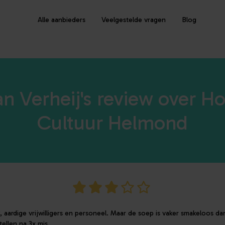
Alle aanbieders
Veelgestelde vragen
Blog
n Verheij's review over H
Cultuur Helmond
 aardige vrijwilligers en personeel. Maar de soep is vaker smakeloos dan
ellen na 3x mis.