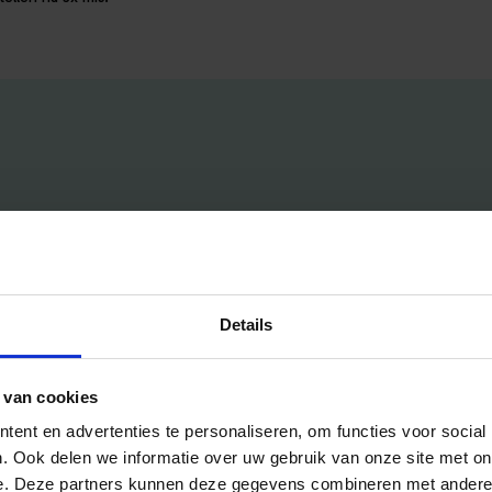
Handig voor jou
Voor aanbieders
Details
Blog
Pakketten & Tarieven
Veelgestelde vragen
Mijn account
 van cookies
Bedrijfsuitjes
Inschrijven als aanbieder
ent en advertenties te personaliseren, om functies voor social
Bedrijfsuitje outdoor
Helpdesk
. Ook delen we informatie over uw gebruik van onze site met on
Bedrijfsuitje indoor
e. Deze partners kunnen deze gegevens combineren met andere i