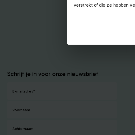
verstrekt of die ze hebben v
Schrijf je in voor onze nieuwsbrief
E-mailadres
*
Voornaam
Achternaam