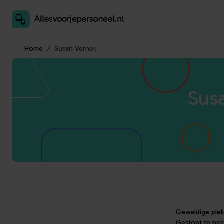
Inschrijven als aanbieder
Home
Susan Verheij
Susa
Geweldige plek,
Gestopt te best