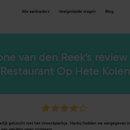
Alle aanbieders
Veelgestelde vragen
Blog
ne van den Reek's review
Restaurant Op Hete Kolen
lijk geluncht met het streeckplankje. Hierbij hadden we aangegeven h
t was gelukkig geen probleem.