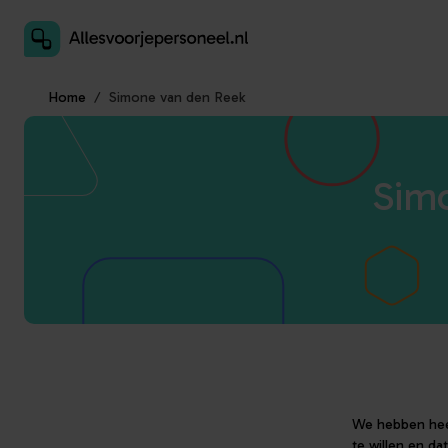
Inschrijven als aanbieder
Home
Simone van den Reek
Simo
We hebben heer
te willen en da