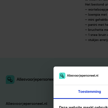
Het bestond ui
– wortelsoepje
– loempia met 
– mini gehaktb
– panini met h
– bruchetta me
– 1 snee bruin
– stukjes arre
Toestemming
Allesvoorjepersoneel.nl
Deze website maakt gebruik