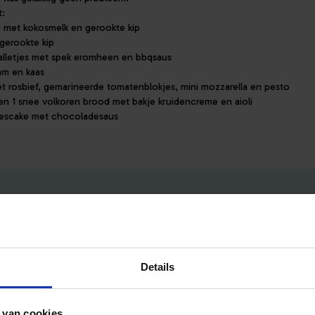
t:
 met kokosmelk en gerookte kip
gerookte kip
alletjes met spek eromheen en bbqsaus
am en kaas
t rosbief, gemarineerde tomatenblokjes, mini mozzarella en pesto
 en 1 snee volkoren brood met bakje kruidencreme en aioli
tjescake met chocoladesaus
Details
Handig voor jou
Voor aanbieders
 van cookies