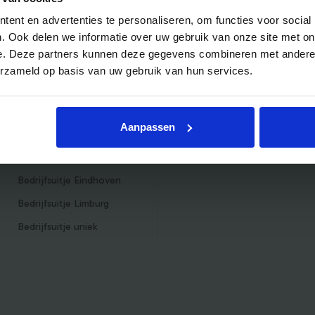
Blog
Pakketten & Tarieven
ent en advertenties te personaliseren, om functies voor social
. Ook delen we informatie over uw gebruik van onze site met on
Veelgestelde vragen
Mijn account
e. Deze partners kunnen deze gegevens combineren met andere i
Bedrijfsuitjes
Inschrijven als aanbieder
erzameld op basis van uw gebruik van hun services.
Bedrijfsuitje outdoor
Helpdesk
Bedrijfsuitje indoor
Aanpassen
Bedrijfsuitje actief
Bedrijfsuitje Brabant
Bedrijfsuitje Eindhoven
Bedrijfsuitje Limburg
Bedrijfsuitje uniek