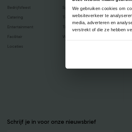
Bedrijfsfeest
Sportief
We gebruiken cookies om cont
websiteverkeer te analyseren
Catering
Teambuilding
media, adverteren en analys
Entertainment
Traktaties & Geschenken
verstrekt of die ze hebben v
Facilitair
Workshops
Locaties
Schrijf je in voor onze nieuwsbrief