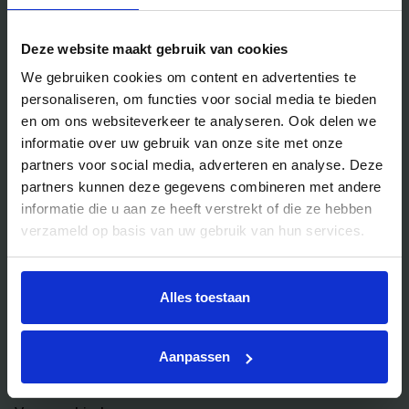
Handig voor jou
Deze website maakt gebruik van cookies
Blog
We gebruiken cookies om content en advertenties te
Veelgestelde vragen
personaliseren, om functies voor social media te bieden
Bedrijfsuitjes
en om ons websiteverkeer te analyseren. Ook delen we
informatie over uw gebruik van onze site met onze
Bedrijfsuitje outdoor
partners voor social media, adverteren en analyse. Deze
Bedrijfsuitje indoor
partners kunnen deze gegevens combineren met andere
informatie die u aan ze heeft verstrekt of die ze hebben
Bedrijfsuitje actief
verzameld op basis van uw gebruik van hun services.
Bedrijfsuitje Brabant
Bedrijfsuitje Eindhoven
Alles toestaan
Bedrijfsuitje Limburg
Bedrijfsuitje uniek
Aanpassen