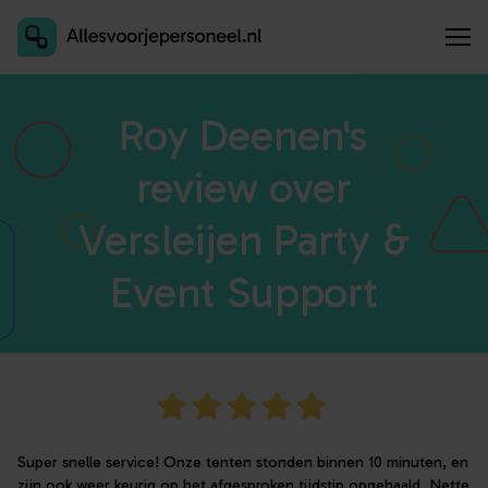
Inschrijven als aanbieder
Roy Deenen's
review over
Versleijen Party &
Event Support
Super snelle service! Onze tenten stonden binnen 10 minuten, en
zijn ook weer keurig op het afgesproken tijdstip opgehaald. Nette