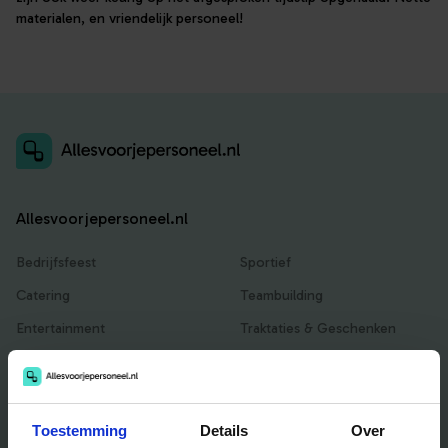
materialen, en vriendelijk personeel!
Allesvoorjepersoneel.nl
Bedrijfsfeest
Sportief
Catering
Teambuilding
Entertainment
Traktaties & Geschenken
Facilitair
Workshops
Locaties
Toestemming
Details
Over