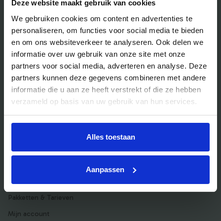
Veelgestelde vragen
Deze website maakt gebruik van cookies
Bedrijfsuitjes
We gebruiken cookies om content en advertenties te
personaliseren, om functies voor social media te bieden
Bedrijfsuitje outdoor
en om ons websiteverkeer te analyseren. Ook delen we
Bedrijfsuitje indoor
informatie over uw gebruik van onze site met onze
partners voor social media, adverteren en analyse. Deze
Bedrijfsuitje actief
partners kunnen deze gegevens combineren met andere
Bedrijfsuitje Brabant
informatie die u aan ze heeft verstrekt of die ze hebben
Bedrijfsuitje Eindhoven
verzameld op basis van uw gebruik van hun services.
Bedrijfsuitje Limburg
Bedrijfsuitje uniek
Alles toestaan
Aanpassen
Voor aanbieders
Pakketten & Tarieven
Mijn account