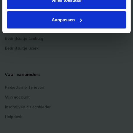
Alles toestaan
Bedrijfsuitje actief
Bedrijfsuitje Brabant
Aanpassen
Bedrijfsuitje Eindhoven
Bedrijfsuitje Limburg
Bedrijfsuitje uniek
Voor aanbieders
Pakketten & Tarieven
Mijn account
Inschrijven als aanbieder
Helpdesk