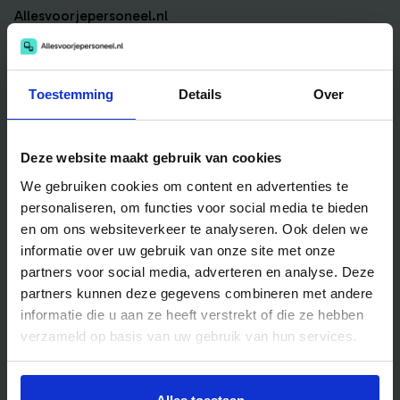
Allesvoorjepersoneel.nl
Bedrijfsfeest
Sportief
Catering
Teambuilding
Toestemming
Details
Over
Entertainment
Traktaties & Geschenken
Facilitair
Workshops
Deze website maakt gebruik van cookies
Locaties
We gebruiken cookies om content en advertenties te
personaliseren, om functies voor social media te bieden
en om ons websiteverkeer te analyseren. Ook delen we
Handig voor jou
informatie over uw gebruik van onze site met onze
partners voor social media, adverteren en analyse. Deze
Blog
partners kunnen deze gegevens combineren met andere
Veelgestelde vragen
informatie die u aan ze heeft verstrekt of die ze hebben
verzameld op basis van uw gebruik van hun services.
Bedrijfsuitjes
Bedrijfsuitje outdoor
Bedrijfsuitje indoor