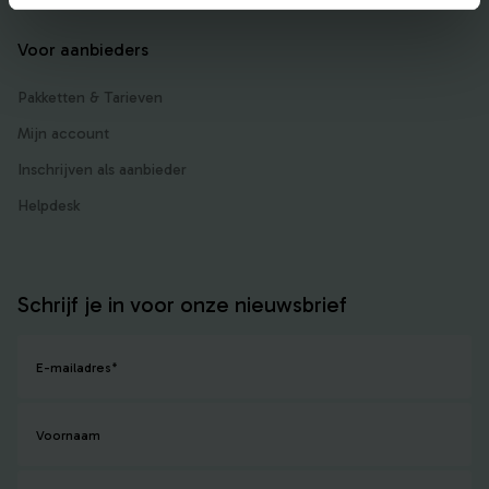
Voor aanbieders
Pakketten & Tarieven
Mijn account
Inschrijven als aanbieder
Helpdesk
Schrijf je in voor onze nieuwsbrief
E-mailadres
*
Voornaam