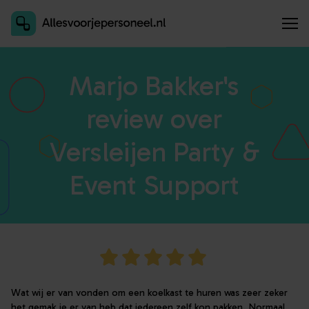
Inschrijven als aanbieder
Marjo Bakker's
review over
Versleijen Party &
Event Support
Wat wij er van vonden om een koelkast te huren was zeer zeker
het gemak je er van heb dat iedereen zelf kon pakken. Normaal