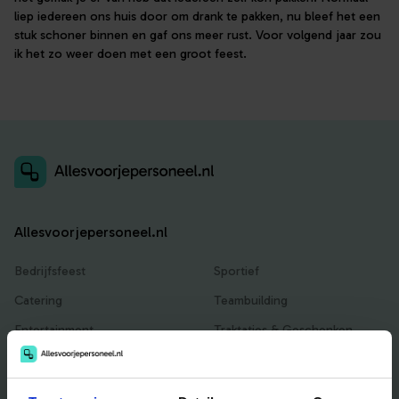
liep iedereen ons huis door om drank te pakken, nu bleef het een
stuk schoner binnen en gaf ons meer rust. Voor volgend jaar zou
ik het zo weer doen met een groot feest.
Allesvoorjepersoneel.nl
Bedrijfsfeest
Sportief
Catering
Teambuilding
Entertainment
Traktaties & Geschenken
Facilitair
Workshops
Locaties