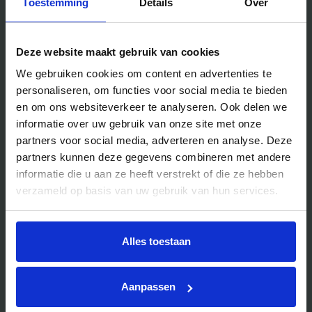
Toestemming
Details
Over
Handig voor jou
Deze website maakt gebruik van cookies
We gebruiken cookies om content en advertenties te
Blog
personaliseren, om functies voor social media te bieden
Veelgestelde vragen
en om ons websiteverkeer te analyseren. Ook delen we
Bedrijfsuitjes
informatie over uw gebruik van onze site met onze
partners voor social media, adverteren en analyse. Deze
Bedrijfsuitje outdoor
partners kunnen deze gegevens combineren met andere
Bedrijfsuitje indoor
informatie die u aan ze heeft verstrekt of die ze hebben
Bedrijfsuitje actief
verzameld op basis van uw gebruik van hun services.
Bedrijfsuitje Brabant
Bedrijfsuitje Eindhoven
Alles toestaan
Bedrijfsuitje Limburg
Bedrijfsuitje uniek
Aanpassen