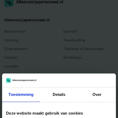
Allesvoorjepersoneel.nl
Bedrijfsfeest
Sportief
Catering
Teambuilding
Entertainment
Traktaties & Geschenken
Facilitair
Workshops
Locaties
Handig voor jou
Toestemming
Details
Over
Blog
Veelgestelde vragen
Deze website maakt gebruik van cookies
Bedrijfsuitjes