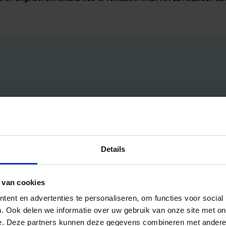
Handig voor jou
Voor aanbieders
Details
Blog
Pakketten & Tarieven
Veelgestelde vragen
Mijn account
 van cookies
Bedrijfsuitjes
Inschrijven als aanbieder
ent en advertenties te personaliseren, om functies voor social
Bedrijfsuitje outdoor
Helpdesk
. Ook delen we informatie over uw gebruik van onze site met on
Bedrijfsuitje indoor
e. Deze partners kunnen deze gegevens combineren met andere i