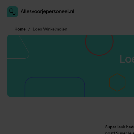
Inschrijven als aanbieder
Home
Loes Winkelmolen
Lo
Super leuk bedr
post! Super le