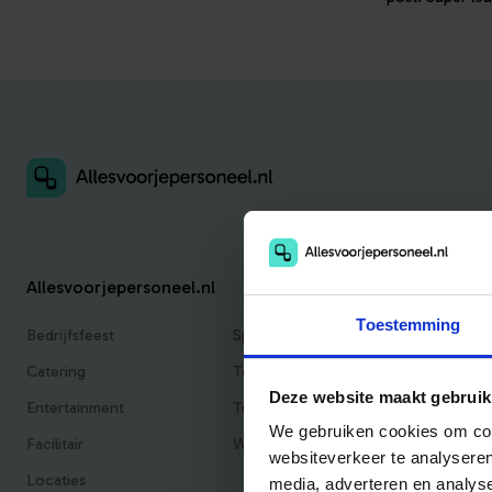
Allesvoorjepersoneel.nl
Toestemming
Bedrijfsfeest
Sportief
Catering
Teambuilding
Deze website maakt gebruik
Entertainment
Traktaties & Geschenken
We gebruiken cookies om cont
Facilitair
Workshops
websiteverkeer te analyseren
Locaties
media, adverteren en analys