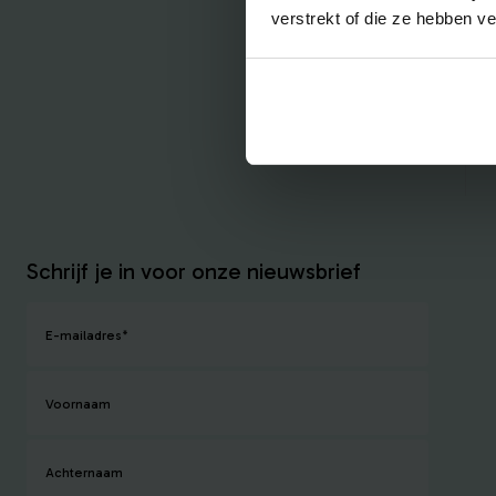
verstrekt of die ze hebben v
Schrijf je in voor onze nieuwsbrief
E-mailadres
*
Voornaam
Achternaam