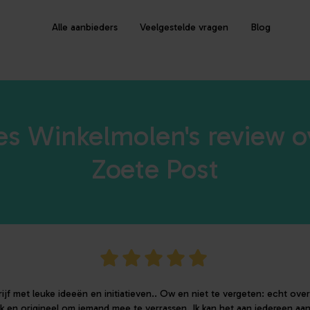
Alle aanbieders
Veelgestelde vragen
Blog
es Winkelmolen's review o
Zoete Post
ijf met leuke ideeën en initiatieven.. Ow en niet te vergeten: echt ove
uk en origineel om iemand mee te verrassen. Ik kan het aan iedereen aa