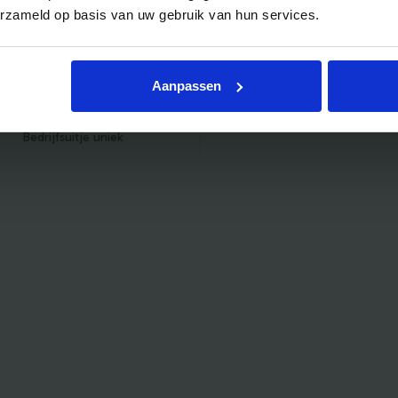
erzameld op basis van uw gebruik van hun services.
Bedrijfsuitje actief
Bedrijfsuitje Brabant
Bedrijfsuitje Eindhoven
Aanpassen
Bedrijfsuitje Limburg
Bedrijfsuitje uniek