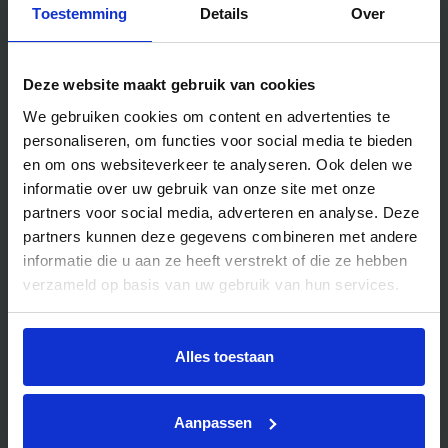
Locaties
Toestemming
Details
Over
Handig voor jou
Deze website maakt gebruik van cookies
We gebruiken cookies om content en advertenties te
Blog
personaliseren, om functies voor social media te bieden
Veelgestelde vragen
en om ons websiteverkeer te analyseren. Ook delen we
informatie over uw gebruik van onze site met onze
Bedrijfsuitjes
partners voor social media, adverteren en analyse. Deze
Bedrijfsuitje outdoor
partners kunnen deze gegevens combineren met andere
informatie die u aan ze heeft verstrekt of die ze hebben
Bedrijfsuitje indoor
verzameld op basis van uw gebruik van hun services.
Bedrijfsuitje actief
Bedrijfsuitje Brabant
Alles toestaan
Bedrijfsuitje Eindhoven
Bedrijfsuitje Limburg
Aanpassen
Bedrijfsuitje uniek