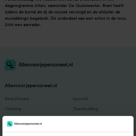
dagprogramma zitten, waaronder De Quizmeester. Bram heeft
tijdens de borrel als dj de muziek verzorgd en als afsluiter de
muziekbingo begeleidt. Dit onderdeel was een schot in de roos.
Echt een aanrader.
Allesvoorjepersoneel.nl
Bedrijfsfeest
Sportief
Catering
Teambuilding
Entertainment
Traktaties & Geschenken
Facilitair
Workshops