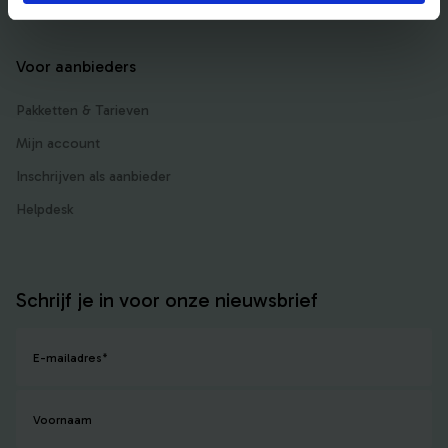
Voor aanbieders
Pakketten & Tarieven
Mijn account
Inschrijven als aanbieder
Helpdesk
Schrijf je in voor onze nieuwsbrief
E-mailadres
*
Voornaam