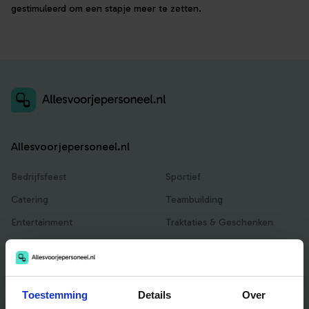
gestimuleerd om een stapje meer te zetten.
Allesvoorjepersoneel.nl
Bedrijfsfeest
Sportief
Catering
Teambuilding
Entertainment
Traktaties & Geschenken
Facilitair
Workshops
Locaties
Toestemming
Details
Over