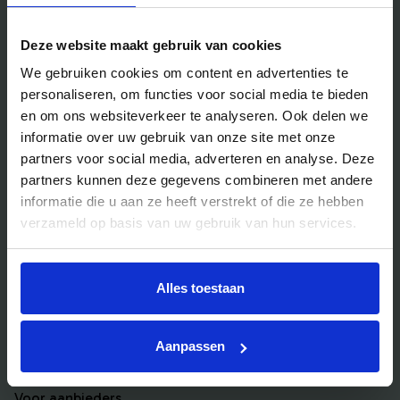
Handig voor jou
Deze website maakt gebruik van cookies
Blog
We gebruiken cookies om content en advertenties te
Veelgestelde vragen
personaliseren, om functies voor social media te bieden
Bedrijfsuitjes
en om ons websiteverkeer te analyseren. Ook delen we
informatie over uw gebruik van onze site met onze
Bedrijfsuitje outdoor
partners voor social media, adverteren en analyse. Deze
Bedrijfsuitje indoor
partners kunnen deze gegevens combineren met andere
Bedrijfsuitje actief
informatie die u aan ze heeft verstrekt of die ze hebben
verzameld op basis van uw gebruik van hun services.
Bedrijfsuitje Brabant
Bedrijfsuitje Eindhoven
Alles toestaan
Bedrijfsuitje Limburg
Bedrijfsuitje uniek
Aanpassen
Voor aanbieders