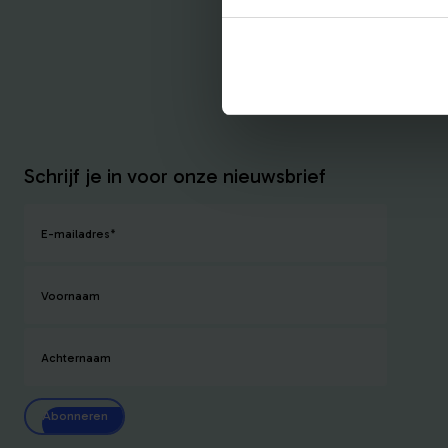
Schrijf je in voor onze nieuwsbrief
E-mailadres
*
Voornaam
Achternaam
Abonneren