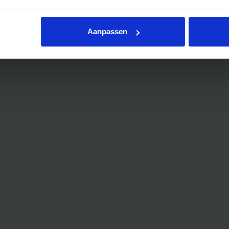
Bedrijfsuitje Eindhoven
Bedrijfsuitje Limburg
Aanpassen
Bedrijfsuitje uniek