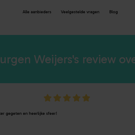
Alle aanbieders
Veelgestelde vragen
Blog
urgen Weijers's review ov
ker gegeten en heerlijke sfeer!