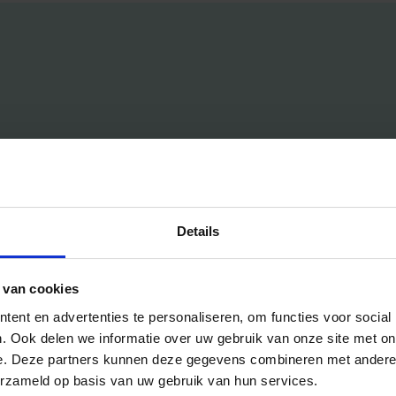
Handig voor jou
Voor aanbieders
Blog
Pakketten & Tarieven
Details
Veelgestelde vragen
Mijn account
Bedrijfsuitjes
Inschrijven als aanbieder
 van cookies
Bedrijfsuitje outdoor
Helpdesk
ent en advertenties te personaliseren, om functies voor social
Bedrijfsuitje indoor
. Ook delen we informatie over uw gebruik van onze site met on
Bedrijfsuitje actief
e. Deze partners kunnen deze gegevens combineren met andere i
erzameld op basis van uw gebruik van hun services.
Bedrijfsuitje Brabant