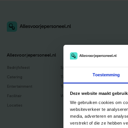
Allesvoorjepersoneel.nl
Bedrijfsfeest
Sportief
Toestemming
Catering
Teambuilding
Entertainment
Traktaties & Geschenken
Deze website maakt gebruik
Facilitair
Workshops
We gebruiken cookies om cont
Locaties
websiteverkeer te analyseren
media, adverteren en analys
verstrekt of die ze hebben v