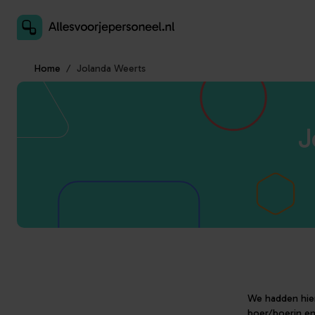
Inschrijven als aanbieder
Home
Jolanda Weerts
J
We hadden hier
boer/boerin en 