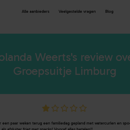
Alle aanbieders
Veelgestelde vragen
Blog
olanda Weerts's review ov
Groepsuitje Limburg
 een paar weken terug een familiedag gepland met watercurlen en sp
als afsluiter friet met snacks! Vooraf alles betalen!!