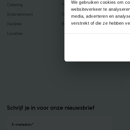
We gebruiken cookies om cont
Catering
Teambuilding
websiteverkeer te analyseren
Entertainment
Traktaties & Geschenken
media, adverteren en analys
verstrekt of die ze hebben v
Facilitair
Workshops
Locaties
Schrijf je in voor onze nieuwsbrief
E-mailadres
*