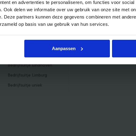
ent en advertenties te personaliseren, om functies voor social
Veelgestelde vragen
Mijn account
. Ook delen we informatie over uw gebruik van onze site met on
Bedrijfsuitjes
Inschrijven als aanbieder
e. Deze partners kunnen deze gegevens combineren met andere i
erzameld op basis van uw gebruik van hun services.
Bedrijfsuitje outdoor
Helpdesk
Bedrijfsuitje indoor
Bedrijfsuitje actief
Aanpassen
Bedrijfsuitje Brabant
Bedrijfsuitje Eindhoven
Bedrijfsuitje Limburg
Bedrijfsuitje uniek