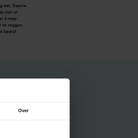
g wel. Daarna
e niet of
er 3 maar
er te zeggen.
t bedrijf
Over