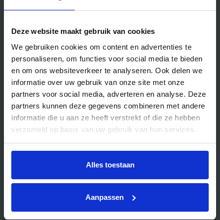
Handig voor jou
Deze website maakt gebruik van cookies
Blog
We gebruiken cookies om content en advertenties te
personaliseren, om functies voor social media te bieden
Veelgestelde vragen
en om ons websiteverkeer te analyseren. Ook delen we
Bedrijfsuitjes
informatie over uw gebruik van onze site met onze
Bedrijfsuitje outdoor
partners voor social media, adverteren en analyse. Deze
partners kunnen deze gegevens combineren met andere
Bedrijfsuitje indoor
informatie die u aan ze heeft verstrekt of die ze hebben
Bedrijfsuitje actief
verzameld op basis van uw gebruik van hun services.
Bedrijfsuitje Brabant
Bedrijfsuitje Eindhoven
Alles toestaan
Bedrijfsuitje Limburg
Bedrijfsuitje uniek
Aanpassen