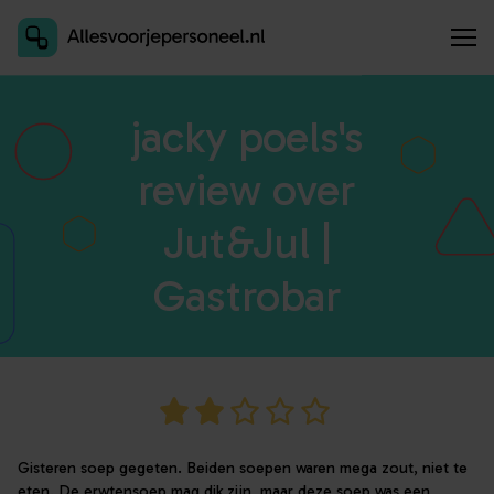
Inschrijven als aanbieder
jacky poels's
review over
Jut&Jul |
Gastrobar
Gisteren soep gegeten. Beiden soepen waren mega zout, niet te
eten. De erwtensoep mag dik zijn, maar deze soep was een