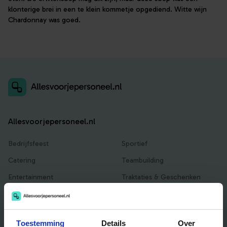
klonterige brei in een te klein kommetje opgediend. Witte wijn
Chardonnay was goed.
Allesvoorjepersoneel.nl
Bedrijfsfeest
Sportief
Catering
Teambuilding
Entertainment
Traktaties & Geschenken
Facilitair
Workshops
Locaties
Toestemming
Details
Over