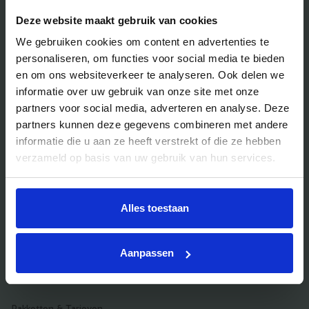
Blog
Deze website maakt gebruik van cookies
Veelgestelde vragen
We gebruiken cookies om content en advertenties te
Bedrijfsuitjes
personaliseren, om functies voor social media te bieden
en om ons websiteverkeer te analyseren. Ook delen we
Bedrijfsuitje outdoor
informatie over uw gebruik van onze site met onze
Bedrijfsuitje indoor
partners voor social media, adverteren en analyse. Deze
partners kunnen deze gegevens combineren met andere
Bedrijfsuitje actief
informatie die u aan ze heeft verstrekt of die ze hebben
Bedrijfsuitje Brabant
verzameld op basis van uw gebruik van hun services.
Bedrijfsuitje Eindhoven
Bedrijfsuitje Limburg
Alles toestaan
Bedrijfsuitje uniek
Aanpassen
Voor aanbieders
Pakketten & Tarieven