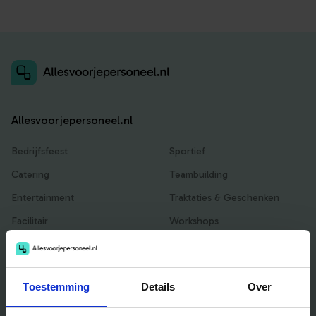
Allesvoorjepersoneel.nl
Bedrijfsfeest
Sportief
Catering
Teambuilding
Entertainment
Traktaties & Geschenken
Facilitair
Workshops
Locaties
Toestemming
Details
Over
Handig voor jou