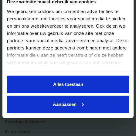
Veelgestelde vragen
Deze website maakt gebruik van cookies
Bedrijfsuitjes
We gebruiken cookies om content en advertenties te
personaliseren, om functies voor social media te bieden
Bedrijfsuitje outdoor
en om ons websiteverkeer te analyseren. Ook delen we
Bedrijfsuitje indoor
informatie over uw gebruik van onze site met onze
partners voor social media, adverteren en analyse. Deze
Bedrijfsuitje actief
partners kunnen deze gegevens combineren met andere
Bedrijfsuitje Brabant
informatie die u aan ze heeft verstrekt of die ze hebben
Bedrijfsuitje Eindhoven
verzameld op basis van uw gebruik van hun services.
Bedrijfsuitje Limburg
Bedrijfsuitje uniek
Alles toestaan
Aanpassen
Voor aanbieders
Pakketten & Tarieven
Mijn account