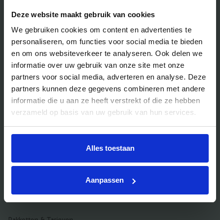
Blog
Deze website maakt gebruik van cookies
Veelgestelde vragen
We gebruiken cookies om content en advertenties te
Bedrijfsuitjes
personaliseren, om functies voor social media te bieden
en om ons websiteverkeer te analyseren. Ook delen we
Bedrijfsuitje outdoor
informatie over uw gebruik van onze site met onze
Bedrijfsuitje indoor
partners voor social media, adverteren en analyse. Deze
partners kunnen deze gegevens combineren met andere
Bedrijfsuitje actief
informatie die u aan ze heeft verstrekt of die ze hebben
Bedrijfsuitje Brabant
verzameld op basis van uw gebruik van hun services.
Bedrijfsuitje Eindhoven
Bedrijfsuitje Limburg
Alles toestaan
Bedrijfsuitje uniek
Aanpassen
Voor aanbieders
Pakketten & Tarieven