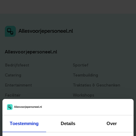
Allesvoorjepersoneel.nl
Bedrijfsfeest
Sportief
Catering
Teambuilding
Entertainment
Traktaties & Geschenken
Facilitair
Workshops
Locaties
Toestemming
Details
Over
Handig voor jou