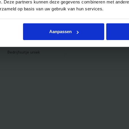
e. Deze partners kunnen deze gegevens combineren met andere i
Bedrijfsuitje indoor
erzameld op basis van uw gebruik van hun services.
Bedrijfsuitje actief
Bedrijfsuitje Brabant
Aanpassen
Bedrijfsuitje Eindhoven
Bedrijfsuitje Limburg
Bedrijfsuitje uniek