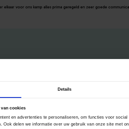
er elkaar voor ons kamp alles prima geregeld en zeer goede communica
Handig voor jou
Voor aanbieders
Details
Blog
Pakketten & Tarieven
Veelgestelde vragen
Mijn account
 van cookies
Bedrijfsuitjes
Inschrijven als aanbieder
ent en advertenties te personaliseren, om functies voor social
Bedrijfsuitje outdoor
Helpdesk
. Ook delen we informatie over uw gebruik van onze site met on