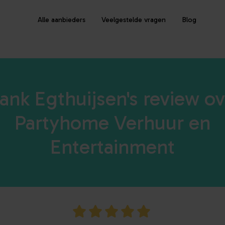
Alle aanbieders
Veelgestelde vragen
Blog
rank Egthuijsen's review ov
Partyhome Verhuur en
Entertainment