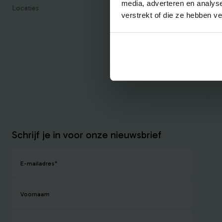
media, adverteren en analys
Locaties
verstrekt of die ze hebben v
Schrijf je in voor onze nieuwsbrief
E-mailadres
*
Voornaam