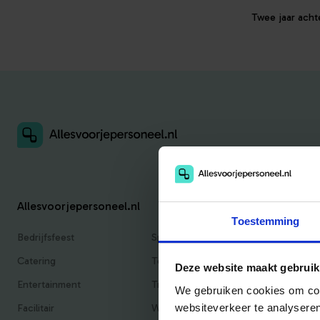
Twee jaar acht
Allesvoorjepersoneel.nl
Toestemming
Bedrijfsfeest
Sportief
Catering
Teambuilding
Deze website maakt gebruik
Entertainment
Traktaties & Geschenken
We gebruiken cookies om cont
Facilitair
Workshops
websiteverkeer te analyseren