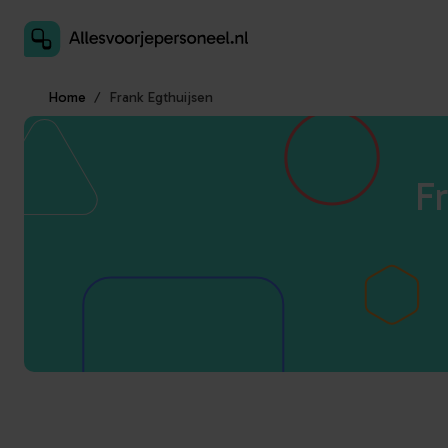
Inschrijven als aanbieder
Home
Frank Egthuijsen
F