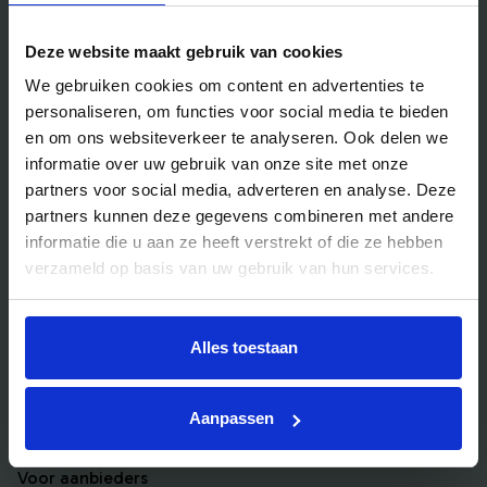
Handig voor jou
Deze website maakt gebruik van cookies
Blog
We gebruiken cookies om content en advertenties te
Veelgestelde vragen
personaliseren, om functies voor social media te bieden
Bedrijfsuitjes
en om ons websiteverkeer te analyseren. Ook delen we
informatie over uw gebruik van onze site met onze
Bedrijfsuitje outdoor
partners voor social media, adverteren en analyse. Deze
Bedrijfsuitje indoor
partners kunnen deze gegevens combineren met andere
Bedrijfsuitje actief
informatie die u aan ze heeft verstrekt of die ze hebben
verzameld op basis van uw gebruik van hun services.
Bedrijfsuitje Brabant
Bedrijfsuitje Eindhoven
Bedrijfsuitje Limburg
Alles toestaan
Bedrijfsuitje uniek
Aanpassen
Voor aanbieders