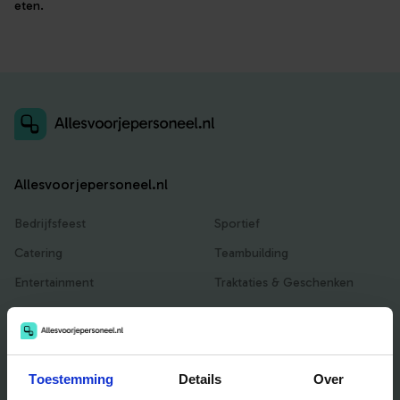
eten.
Allesvoorjepersoneel.nl
Bedrijfsfeest
Sportief
Catering
Teambuilding
Entertainment
Traktaties & Geschenken
Facilitair
Workshops
Locaties
Toestemming
Details
Over