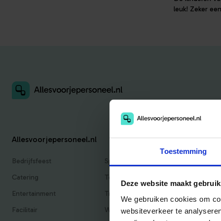
leuk! Zeker een
Allesvoorjepersoneel.nl
Toestemming
Bedrijfsfeest
Sportief
Catering
Teambuilding
Deze website maakt gebruik
Entertainment
Traktaties & Geschenken
We gebruiken cookies om cont
Facilitair
Workshops
websiteverkeer te analyseren