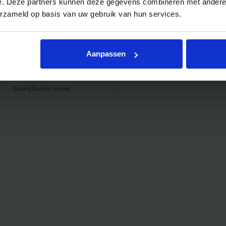
e. Deze partners kunnen deze gegevens combineren met andere i
Bedrijfsuitje indoor
erzameld op basis van uw gebruik van hun services.
Bedrijfsuitje actief
Bedrijfsuitje Brabant
Aanpassen
Bedrijfsuitje Eindhoven
Bedrijfsuitje Limburg
Bedrijfsuitje uniek