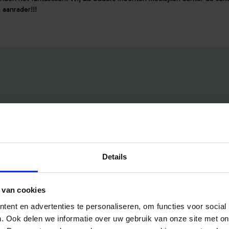
 aanrader!!!
Handig voor jou
Voor aanbieders
Details
Blog
Pakketten & Tarieven
Veelgestelde vragen
Mijn account
 van cookies
Bedrijfsuitjes
Inschrijven als aanbieder
ent en advertenties te personaliseren, om functies voor social
Bedrijfsuitje outdoor
Helpdesk
. Ook delen we informatie over uw gebruik van onze site met on