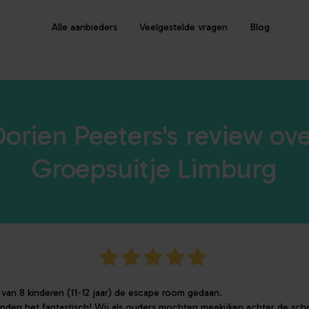
Alle aanbieders
Veelgestelde vragen
Blog
orien Peeters's review ov
Groepsuitje Limburg
van 8 kinderen (11-12 jaar) de escape room gedaan.
nden het fantastisch! Wij als ouders mochten meekijken achter de sch