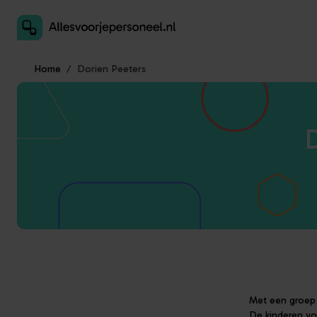
Inschrijven als aanbieder
Home
Dorien Peeters
D
Met een groep 
De kinderen vo