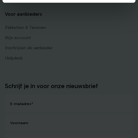
Voor aanbieders
Pakketten & Tarieven
Mijn account
Inschrijven als aanbieder
Helpdesk
Schrijf je in voor onze nieuwsbrief
E-mailadres
*
Voornaam