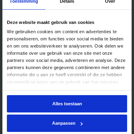
Toestemming
Details
Over
Handig voor jou
Deze website maakt gebruik van cookies
We gebruiken cookies om content en advertenties te
Blog
personaliseren, om functies voor social media te bieden
Veelgestelde vragen
en om ons websiteverkeer te analyseren. Ook delen we
Bedrijfsuitjes
informatie over uw gebruik van onze site met onze
partners voor social media, adverteren en analyse. Deze
Bedrijfsuitje outdoor
partners kunnen deze gegevens combineren met andere
Bedrijfsuitje indoor
informatie die u aan ze heeft verstrekt of die ze hebben
Bedrijfsuitje actief
verzameld op basis van uw gebruik van hun services.
Bedrijfsuitje Brabant
Bedrijfsuitje Eindhoven
Alles toestaan
Bedrijfsuitje Limburg
Bedrijfsuitje uniek
Aanpassen