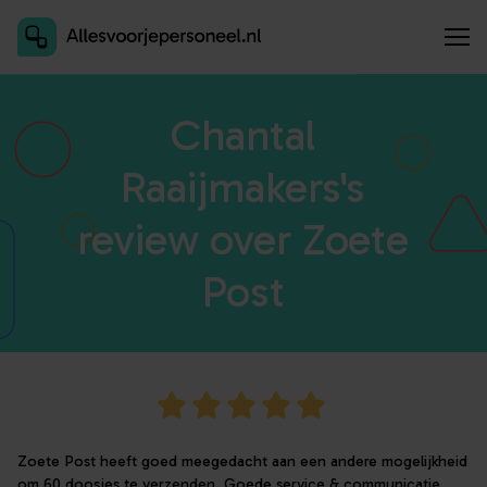
Inschrijven als aanbieder
Chantal
Raaijmakers's
review over Zoete
Post
Zoete Post heeft goed meegedacht aan een andere mogelijkheid
om 60 doosjes te verzenden. Goede service & communicatie,