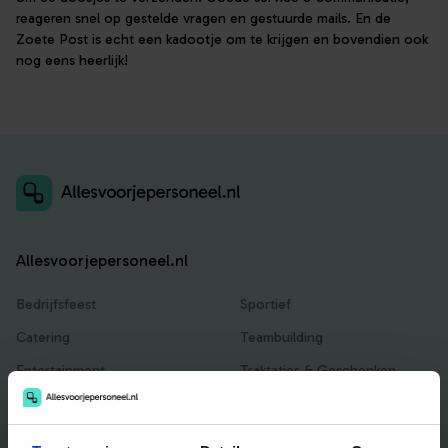
reageren snel op gestelde vragen en gestuurde mails. En de
Zoete Post is echt een kadootje om te krijgen en bovendien ook
nog eens heerlijk!
Allesvoorjepersoneel.nl
Bedrijfsfeest
Sportief
Catering
Teambuilding
Entertainment
Traktaties & Geschenken
Facilitair
Workshops
Locaties