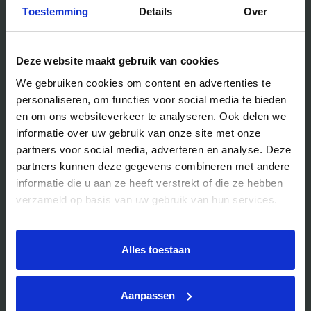
Locaties
Toestemming
Details
Over
Deze website maakt gebruik van cookies
Handig voor jou
We gebruiken cookies om content en advertenties te
Blog
personaliseren, om functies voor social media te bieden
en om ons websiteverkeer te analyseren. Ook delen we
Veelgestelde vragen
informatie over uw gebruik van onze site met onze
Bedrijfsuitjes
partners voor social media, adverteren en analyse. Deze
Bedrijfsuitje outdoor
partners kunnen deze gegevens combineren met andere
informatie die u aan ze heeft verstrekt of die ze hebben
Bedrijfsuitje indoor
verzameld op basis van uw gebruik van hun services.
Bedrijfsuitje actief
Bedrijfsuitje Brabant
Alles toestaan
Bedrijfsuitje Eindhoven
Bedrijfsuitje Limburg
Aanpassen
Bedrijfsuitje uniek