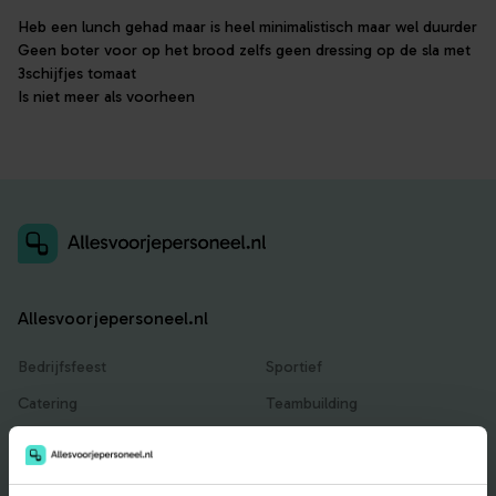
Heb een lunch gehad maar is heel minimalistisch maar wel duurder
Geen boter voor op het brood zelfs geen dressing op de sla met
3schijfjes tomaat
Is niet meer als voorheen
Allesvoorjepersoneel.nl
Bedrijfsfeest
Sportief
Catering
Teambuilding
Entertainment
Traktaties & Geschenken
Facilitair
Workshops