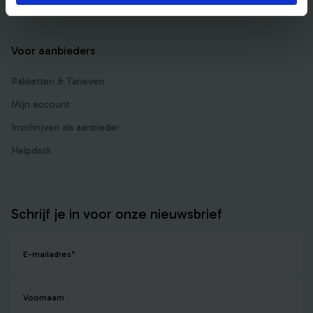
Voor aanbieders
Pakketten & Tarieven
Mijn account
Inschrijven als aanbieder
Helpdesk
Schrijf je in voor onze nieuwsbrief
E-mailadres
*
Voornaam