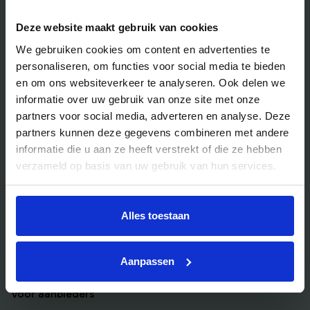
Blog
Deze website maakt gebruik van cookies
We gebruiken cookies om content en advertenties te
Veelgestelde vragen
personaliseren, om functies voor social media te bieden
Bedrijfsuitjes
en om ons websiteverkeer te analyseren. Ook delen we
Bedrijfsuitje outdoor
informatie over uw gebruik van onze site met onze
partners voor social media, adverteren en analyse. Deze
Bedrijfsuitje indoor
partners kunnen deze gegevens combineren met andere
Bedrijfsuitje actief
informatie die u aan ze heeft verstrekt of die ze hebben
Bedrijfsuitje Brabant
verzameld op basis van uw gebruik van hun services.
Bedrijfsuitje Eindhoven
Bedrijfsuitje Limburg
Alles toestaan
Bedrijfsuitje uniek
Aanpassen
Voor aanbieders