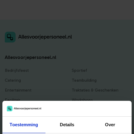
Allesvoorjepersoneel.nl
Bedrijfsfeest
Sportief
Catering
Teambuilding
Entertainment
Traktaties & Geschenken
Facilitair
Workshops
Locaties
Toestemming
Details
Over
Handig voor jou