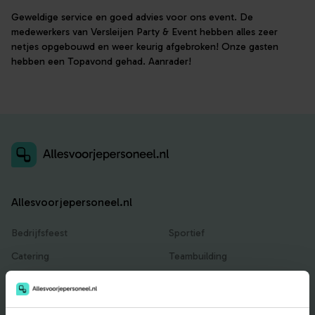
Geweldige service en goed advies voor ons event. De
medewerkers van Versleijen Party & Event hebben alles zeer
netjes opgebouwd en weer keurig afgebroken! Onze gasten
hebben een Topavond gehad. Aanrader!
Allesvoorjepersoneel.nl
Bedrijfsfeest
Sportief
Catering
Teambuilding
Entertainment
Traktaties & Geschenken
Facilitair
Workshops