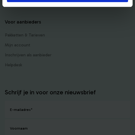
Voor aanbieders
Pakketten & Tarieven
Mijn account
Inschrijven als aanbieder
Helpdesk
Schrijf je in voor onze nieuwsbrief
E-mailadres
*
Voornaam