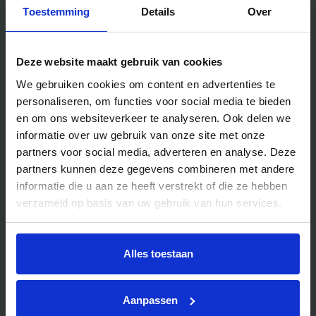
Locaties
Toestemming
Details
Over
Deze website maakt gebruik van cookies
Handig voor jou
We gebruiken cookies om content en advertenties te
Blog
personaliseren, om functies voor social media te bieden
en om ons websiteverkeer te analyseren. Ook delen we
Veelgestelde vragen
informatie over uw gebruik van onze site met onze
Bedrijfsuitjes
partners voor social media, adverteren en analyse. Deze
Bedrijfsuitje outdoor
partners kunnen deze gegevens combineren met andere
informatie die u aan ze heeft verstrekt of die ze hebben
Bedrijfsuitje indoor
verzameld op basis van uw gebruik van hun services.
Bedrijfsuitje actief
Bedrijfsuitje Brabant
Alles toestaan
Bedrijfsuitje Eindhoven
Bedrijfsuitje Limburg
Aanpassen
Bedrijfsuitje uniek