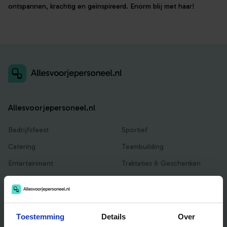
ontspannen, krachtig en geïnspireerd. Enorm blij met haar!
Allesvoorjepersoneel.nl
Bedrijfsfeest
Sportief
Catering
Teambuilding
Entertainment
Traktaties & Geschenken
Facilitair
Workshops
Locaties
Toestemming
Details
Over