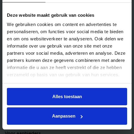
Handig voor jou
Deze website maakt gebruik van cookies
Blog
We gebruiken cookies om content en advertenties te
Veelgestelde vragen
personaliseren, om functies voor social media te bieden
Bedrijfsuitjes
en om ons websiteverkeer te analyseren. Ook delen we
informatie over uw gebruik van onze site met onze
Bedrijfsuitje outdoor
partners voor social media, adverteren en analyse. Deze
Bedrijfsuitje indoor
partners kunnen deze gegevens combineren met andere
Bedrijfsuitje actief
informatie die u aan ze heeft verstrekt of die ze hebben
verzameld op basis van uw gebruik van hun services.
Bedrijfsuitje Brabant
Bedrijfsuitje Eindhoven
Alles toestaan
Bedrijfsuitje Limburg
Bedrijfsuitje uniek
Aanpassen
Voor aanbieders