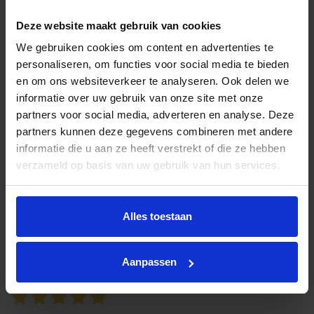
Superleuk om te doen. Als je eenmaal zit, heb je alle
Deze website maakt gebruik van cookies
ruimte. Onderweg kom je leuke plekken tegen om te ...
We gebruiken cookies om content en advertenties te
Brenda De Grijs
personaliseren, om functies voor social media te bieden
9 augustus 2025
en om ons websiteverkeer te analyseren. Ook delen we
informatie over uw gebruik van onze site met onze
partners voor social media, adverteren en analyse. Deze
partners kunnen deze gegevens combineren met andere
informatie die u aan ze heeft verstrekt of die ze hebben
Het was erg leuk! Door de audio nieuwe dingen geleerd,
verzameld op basis van uw gebruik van hun services.
maar zelfs zonder audio zou het de moeite waard zijn!
...
Alles toestaan
Anouk van den Eijkel
2 augustus 2025
Aanpassen