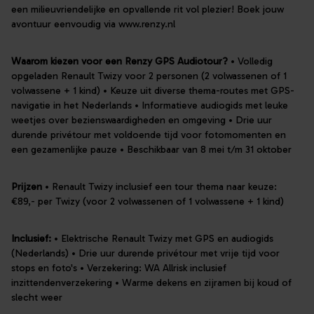
een milieuvriendelijke en opvallende rit vol plezier! Boek jouw
avontuur eenvoudig via www.renzy.nl
Waarom kiezen voor een Renzy GPS Audiotour?
• Volledig
opgeladen Renault Twizy voor 2 personen (2 volwassenen of 1
volwassene + 1 kind) • Keuze uit diverse thema-routes met GPS-
navigatie in het Nederlands • Informatieve audiogids met leuke
weetjes over bezienswaardigheden en omgeving • Drie uur
durende privétour met voldoende tijd voor fotomomenten en
een gezamenlijke pauze • Beschikbaar van 8 mei t/m 31 oktober
Prijzen
• Renault Twizy inclusief een tour thema naar keuze:
€89,- per Twizy (voor 2 volwassenen of 1 volwassene + 1 kind)
Inclusief:
• Elektrische Renault Twizy met GPS en audiogids
(Nederlands) • Drie uur durende privétour met vrije tijd voor
stops en foto's • Verzekering: WA Allrisk inclusief
inzittendenverzekering • Warme dekens en zijramen bij koud of
slecht weer