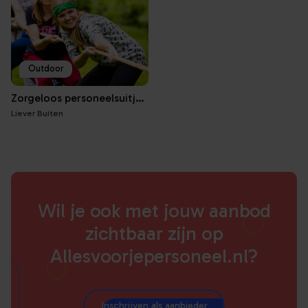
Outdoor
Zorgeloos personeelsuitje voor jong & oud
Liever Buiten
Wil je ook met jouw aanbod
zichtbaar zijn op
Allesvoorjepersoneel.nl?
Inschrijven als aanbieder