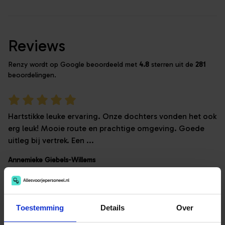
Reviews
Renzy wordt op Google beoordeeld met
4.8
sterren uit de
281
beoordelingen.
Hartstikke leuke ervaring. Onze dochters vonden het ook
erg leuk! Mooie route en prachtige omgeving. Goede
uitleg bij vertrek. Een ...
Annemieke Giebels-Willems
14 oktober 2025
Toestemming
Details
Over