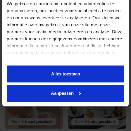
We gebruiken cookies om content en advertenties te
3771NR Barneveld
personaliseren, om functies voor social media te bieden
en om ons websiteverkeer te analyseren. Ook delen we
Route
informatie over uw gebruik van onze site met onze
partners voor social media, adverteren en analyse. Deze
partners kunnen deze gegevens combineren met andere
informatie die u aan ze heeft verstrekt of die ze hebben
Gerelateerde aanbieders
verzameld op basis van uw gebruik van hun services.
Alles toestaan
Aanpassen
Vier- & troostgeschenk
Vier- & troostgeschenk