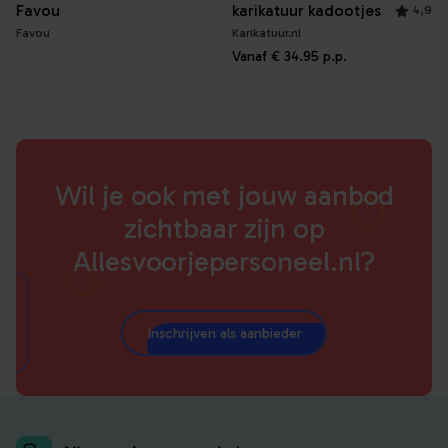
Favou
karikatuur kadootjes
4,9
Favou
Karikatuur.nl
Vanaf
€ 34.95
p.p.
Wil je ook met jouw aanbod
zichtbaar zijn op
Allesvoorjepersoneel.nl?
Inschrijven als aanbieder