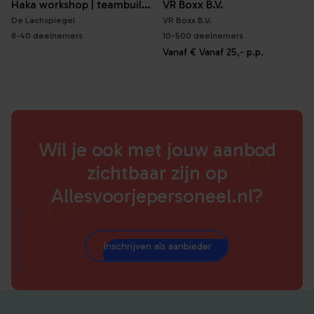
Haka workshop | teambuilding, energie en fun
VR Boxx B.V.
De Lachspiegel
VR Boxx B.V.
8-40 deelnemers
10-500 deelnemers
Vanaf
€ Vanaf 25,-
p.p.
Wil je ook met jouw aanbod
zichtbaar zijn op
Allesvoorjepersoneel.nl?
Inschrijven als aanbieder