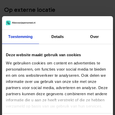
Op externe locatie
Adres
Molenweg 2-a
7448RE Haarle
Toestemming
Details
Over
Route
Deze website maakt gebruik van cookies
We gebruiken cookies om content en advertenties te
personaliseren, om functies voor social media te bieden
en om ons websiteverkeer te analyseren. Ook delen we
Gerelateerde aanbieders
informatie over uw gebruik van onze site met onze
partners voor social media, adverteren en analyse. Deze
partners kunnen deze gegevens combineren met andere
informatie die u aan ze heeft verstrekt of die ze hebben
verzameld op basis van uw gebruik van hun services.