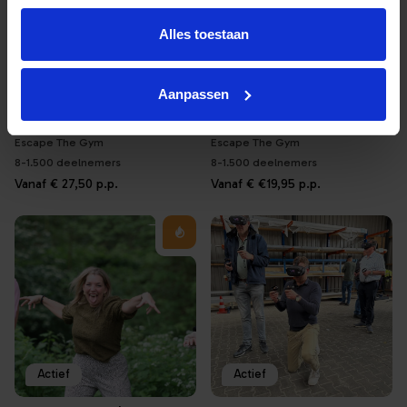
Alles toestaan
Actief
Actief
Aanpassen
The Golden Games – Meer dan een spel!
Escape the Gym – Actief & Creatief Spel
Escape The Gym
Escape The Gym
8-1.500 deelnemers
8-1.500 deelnemers
Vanaf
€ 27,50
p.p.
Vanaf
€ €19,95
p.p.
Actief
Actief