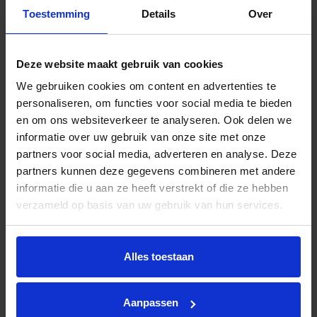
Toestemming
Details
Over
Ik liep spontaan binnen bij De Laat Koffie en werd daar
Deze website maakt gebruik van cookies
hartelijk ontvangen. Ik kreeg een heerlijke kop koffie
We gebruiken cookies om content en advertenties te
aangeboden ...
personaliseren, om functies voor social media te bieden
Daan Wijngaard
en om ons websiteverkeer te analyseren. Ook delen we
9 november 2024
informatie over uw gebruik van onze site met onze
partners voor social media, adverteren en analyse. Deze
partners kunnen deze gegevens combineren met andere
informatie die u aan ze heeft verstrekt of die ze hebben
verzameld op basis van uw gebruik van hun services.
Zeer vriendelijk ontvangen door een dame die ons een
korte spontane rondleiding gaf en met goed advies naar
huis met ...
Alles toestaan
Astrid ThvE
16 september 2024
Aanpassen