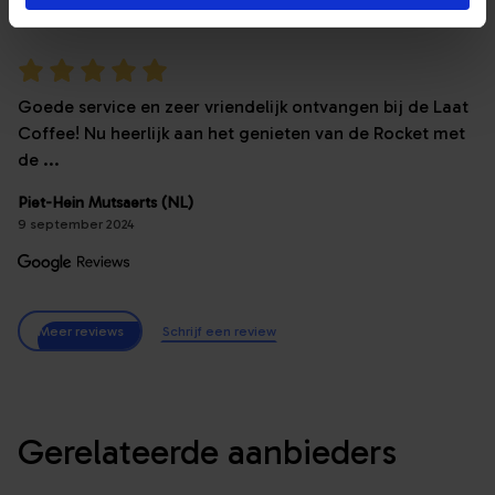
Goede service en zeer vriendelijk ontvangen bij de Laat
Coffee! Nu heerlijk aan het genieten van de Rocket met
de ...
Piet-Hein Mutsaerts (NL)
9 september 2024
Meer reviews
Schrijf een review
Gerelateerde aanbieders