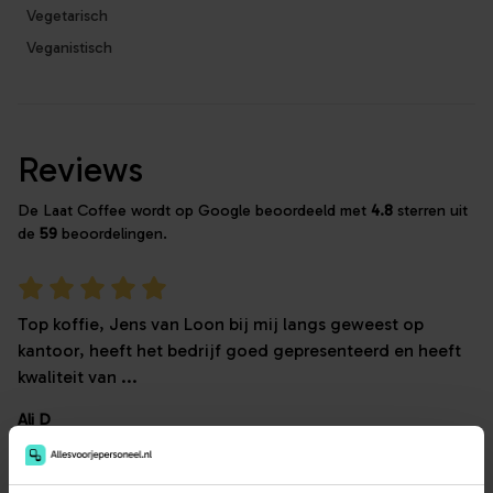
Vegetarisch
Veganistisch
Reviews
De Laat Coffee wordt op Google beoordeeld met
4.8
sterren uit
de
59
beoordelingen.
Top koffie, Jens van Loon bij mij langs geweest op
kantoor, heeft het bedrijf goed gepresenteerd en heeft
kwaliteit van ...
Ali D
21 november 2024