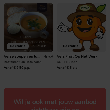
De kantine
De kantine
Verse soepen en luxe belegde broodjes
Vers Fruit Op Het Werk
4,6
Restaurant Op Hete Kolen
BOP PITSTOP
Vanaf
€ 2.50
p.p.
Vanaf
€ 5
p.p.
Wil je ook met jouw aanbod
zichtbaar zijn op